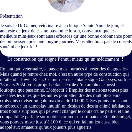
Présentation
Je suis le Dr Gamer, vétérinaire à la clinique Sainte Anne le jour, et
analyste de jeux de casino passionné le soir, convaincu que les
meilleurs mini-jeux sont aussi efficaces qu’une bonne ordonnance pour
décompresser après une longue journée. Mais attention, pas de conseils
santé ni de jeux ici !
La construction qui soigne l’ennui mieux qu’un médicament 💊
En tant que vétérinaire, je passe mes journées à poser des diagnostics.
Mais quand je rentre chez moi, c’est un autre type de construction qui
m’attend : Tower Rush. Ce mini-jeu instantané signé Galaxsys, sorti le
28 mars 2024, vous propulse dans le rôle d’un architecte aussi
loufoque que passionné. L’objectif ? Empiler des maisons toutes plus
décalées les unes que les autres pour atteindre des multiplicateurs
croissants et viser un gain maximal de 10 000 €. Ses points forts sont
nombreux : un gameplay intuitif, un design de dessin animé jubilatoire,
trois bonus surprises qui peuvent changer le cours d’une partie, et une
compatibilité parfaite sur mobile comme sur ordinateur. Et côté budget,
vous pouvez miser jusqu’à 100 €, ce qui en fait un jeu aussi bien
adapté aux amateurs qu’aux joueurs plus aguerris.