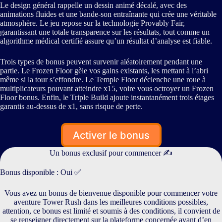
Le design général rappelle un dessin animé décalé, avec des
animations fluides et une bande-son entraînante qui crée une véritable
atmosphère. Le jeu repose sur la technologie Provably Fair,
garantissant une totale transparence sur les résultats, tout comme un
algorithme médical certifié assure qu’un résultat d’analyse est fiable.
Trois types de bonus peuvent survenir aléatoirement pendant une
partie. Le Frozen Floor gèle vos gains existants, les mettant à l’abri
même si la tour s’effondre. Le Temple Floor déclenche une roue à
multiplicateurs pouvant atteindre x15, voire vous octroyer un Frozen
Floor bonus. Enfin, le Triple Build ajoute instantanément trois étages
garantis au-dessus de x1, sans risque de perte.
A
ctiver le bonus
Un bonus exclusif pour commencer ✍️
Bonus disponible : Oui ✅
Vous avez un bonus de bienvenue disponible pour commencer votre
aventure Tower Rush dans les meilleures conditions possibles,
attention, ce bonus est limité et soumis à des conditions, il convient de
se renseigner directement sur la plateforme concernée avant d’en