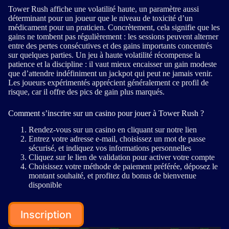
Tower Rush affiche une volatilité haute, un paramètre aussi
déterminant pour un joueur que le niveau de toxicité d’un
médicament pour un praticien. Concrètement, cela signifie que les
gains ne tombent pas régulièrement : les sessions peuvent alterner
entre des pertes consécutives et des gains importants concentrés
sur quelques parties. Un jeu à haute volatilité récompense la
patience et la discipline : il vaut mieux encaisser un gain modeste
que d’attendre indéfiniment un jackpot qui peut ne jamais venir.
Les joueurs expérimentés apprécient généralement ce profil de
risque, car il offre des pics de gain plus marqués.
Comment s’inscrire sur un casino pour jouer à Tower Rush ?
Rendez-vous sur un casino en cliquant sur notre lien
Entrez votre adresse e-mail, choisissez un mot de passe
sécurisé, et indiquez vos informations personnelles
Cliquez sur le lien de validation pour activer votre compte
Choisissez votre méthode de paiement préférée, déposez le
montant souhaité, et profitez du bonus de bienvenue
disponible
Inscription