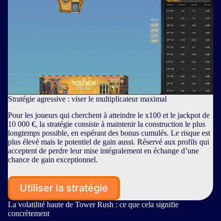
Stratégie agressive : viser le multiplicateur maximal
Pour les joueurs qui cherchent à atteindre le x100 et le jackpot de
10 000 €, la stratégie consiste à maintenir la construction le plus
longtemps possible, en espérant des bonus cumulés. Le risque est
plus élevé mais le potentiel de gain aussi. Réservé aux profils qui
acceptent de perdre leur mise intégralement en échange d’une
chance de gain exceptionnel.
Utiliser la stratégie
La volatilité haute de Tower Rush : ce que cela signifie
concrètement