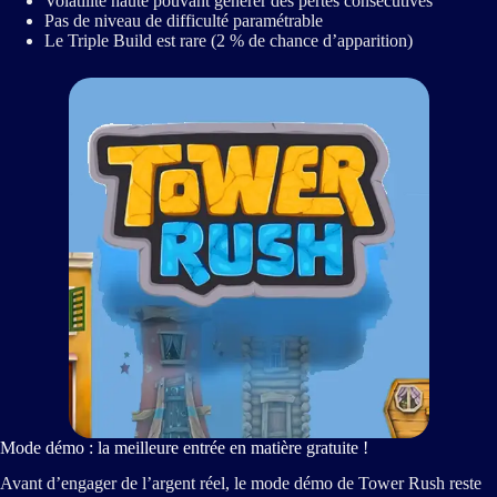
Volatilité haute pouvant générer des pertes consécutives
Pas de niveau de difficulté paramétrable
Le Triple Build est rare (2 % de chance d’apparition)
Mode démo : la meilleure entrée en matière gratuite !
Avant d’engager de l’argent réel, le mode démo de Tower Rush reste