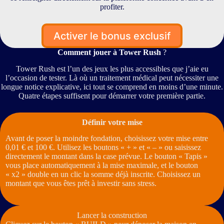
profiter.
Activer le bonus exclusif
Comment jouer à Tower Rush
?
Tower Rush est l’un des jeux les plus accessibles que j’aie eu
l’occasion de tester. Là où un traitement médical peut nécessiter une
longue notice explicative, ici tout se comprend en moins d’une minute.
Quatre étapes suffisent pour démarrer votre première partie.
Définir votre mise
Avant de poser la moindre fondation, choisissez votre mise entre
0,01 € et 100 €. Utilisez les boutons « + » et « – » ou saisissez
directement le montant dans la case prévue. Le bouton « Tapis »
vous place automatiquement à la mise maximale, et le bouton
« x2 » double en un clic la somme déjà inscrite. Choisissez un
montant que vous êtes prêt à investir sans stress.
Lancer la construction